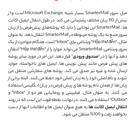
میل سرور SmarterMail بسیار شبیه Microsoft Exchange است و از
بیش از 110 زبان مختلف پشتیبانی می کند. در طول انتقال ایمیل اکانت
ها ، SmarterMail این توانایی را دارد که پوشه‌های پیش‌فرض را از زبان
سرور منبع به یک پوشه مربوطه در SmarterMail انتقال دهد. به عنوان
مثال، "Hộp thư đến" ویتنامی برای "Inbox" است. هنگام مهاجرت از یک
سرور ویتنامی، SmarterMail می تواند موارد را از "Hộp thư đến" انتقال
دهد و آنها را در "
صندوق ورودی
" قرار دهد. این امر در مورد سایر پوشه
های پیش فرض مانند پیش نویس ها، ایمیل های ناخواسته، موارد
ارسال شده و غیره نیز صدق می کند. پوشه های سفارشی منتقل می
شوند و نام اصلی خود را به زبان اصلی خود حفظ می کنند. البته برخی از
زبان ها از همان نام پوشه های پیش فرض در زبان انگلیسی استفاده
می کنند. به عنوان مثال، فیلیپینی و رومانیایی هر دو از "Inbox" و
"Outbox" استفاده می کنند. در نهایت نقطه قوت این است که در روند
انتقال ایمیل اکانت ها
به هیچ عنوان ایمیل ها و اطلاعات آنها از دست
نخواهند رفت و 100% منتقل می شود.