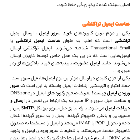
اصلی سینک شده تا یکپارچگی حفظ شود.
هاست ایمیل تراکنشی
یکی از مهم ترین کاربردهای
خرید سرور ایمیل
، ارسال
ایمیل
تراکنشی
است که اغلب به عنوان
هاست ایمیل تراکنشی
یا
Transactional Email شناخته می‌شوند.
ایمیل تراکنشی
ارسال
ایمیل‌هایی است که در پی یک عمل خاص توسط کاربران ارسال
می‌شوند؛ مانند
ایمیل عضویت
، تاییدیه‌های خرید، یادآوری‌های رمز
عبور، و … .
یکی از اجزای کلیدی در ارسال موثر این نوع ایمیل‌ها،
میل سرور
است.
حفظ اعتبار و اثربخشی ارتباطات ایمیل وابسته به این است که
سرور
ورودی ایمیل چیست؟
تعریف صحیح رکورد های ایمیل در DNS zone
و سلامت میل سرور و IP منجر به یک ارتباط بی نقص در
ارسال و
دریافت ایمیل
می شود. با راه اندازی میل سرور، پروتکل
SMTP
پس از
مسیریابی و یافتن کامپیوتر گیرنده، ایمیل را به سرور گیرنده انتقال
داده و تحویل POP یا IMAP می‌دهد و ایمیل را مستقیما به صندوق
کامپیوتر مقصد می‌فرستند. با تنظیمات سرور ورودی ایمیل و رکورد
های DKIM از اسپم شدن ایمیل ها جلوگیری کرده و ایمیل ها بدون