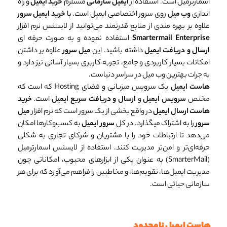
اسمارترمیل است. استفاده از
ایمیل سازمانی
مستلزم
خرید ایمیل
و راه
اندازی
وب میل
روی سرور اختصاصی ایمیل است. با
خرید ایمیل سرور
علاوه بر بهره مندی از منابع قدرتمند می‌توانید از لایسنس نرم افزار
Smartermail Enterprise
استفاده نموده و به صورت حرفه ای
ارسال و دریافت ایمیل
داشته باشید. این
میل سرور
علاوه بر داشتن
امکانات بسیار کاربردی و جامع، تجربه کاربری بسیار آسانی نیز دارد و
به جرات بهترین وب میل در سراسر دنیاست.
هاست ایمیل
یک سرویس میزبانی و فضای Hosting که است که
مختص
سرویس ایمیل
و
ارسال و دریافت سریع ایمیل
است.
خرید
هاست ارسال ایمیل
در واقع بخشی از یک سرور است که نرم افزار
میل
سرور
را به اشتراک میگذارد. در کل
سرور ایمیل
به کسب‌وکارها امکان
می‌دهد تا ارتباطات خود را با مشتریان و شرکای تجاری به شکلی
حرفه‌ای‌تر و امن‌تر مدیریت کنند. استفاده از لایسنس اسمارترمیل
(SmarterMail) به عنوان یکی از ابزارهای محبوب، امکاناتی چون
مدیریت ایمیل‌ها، تقویم‌ها، و مخاطبین را فراهم می‌آورد که برای هر
سازمانی حیاتی است.
هاست ایمیل نامحدود