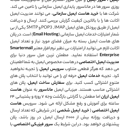
ایمیل ، سرور ایمیل
و میل سرور اسمارتر میل و مانیتورینگ شبانه
روزی سرور ها در ماناسرور پایداری ایمیل سازمانی را تامین می کند.
شرکت ها با
خرید هاست ایمیل سازمانی
، می توانند مدیریت ایمیل
اکانت ها را با بالاترین کیفیت گزارش بررسی کنند. ارسال و دریافت
ایمیل از طریق پروتکل های ایمیل POP3 , IMAP و SMTP یکی از بی
شمار امتیازات خدمات ایمیل سازمانی (
Email Hosting
) است. در پلان
های هاست ایمیل بسته به میزان فضای مورد نیاز و تعداد ایمیل
اکانت لازم می توانید از امتیازات بی نظیر نرم افزار معتبر
Smartermail
Enterprise
استفاده نمایید. مطمئن ترین میل سرور دنیا برای
مدیریت ایمیل اختصاصی
در هاست مخصوص ایمیل به شما اطمینان
می دهد که هرگز قطعی متناوب
سرویس ایمیل
را تجربه نخواهید
کرد. تجربه
خدمات ایمیل
حرفه ای را می توانید با انتخاب پلان های
متنوع اشتراکی کسب کنید. برای
سفارش ساخت ایمیل
، پلان های
اشتراکی مناسب هستند. میزبانی ایمیل
ماناسرور
به عنوان
هاست
ایمیل ارزان
اما مطمئن با گارانتی بازگشت وجه ۷ روزه و پشتیبانی ۲۴
ساعته برای آموزش و رفع مشکل ارائه می شود. سرویس
هاست
ایمیل اختصاصی
(
خرید ایمیل شخصی
) در شرایطی که تعداد ارسال
و دریافت روزانه بیش از ۲۰۰۰ ارسال ایمیل در روز باشد، پلان
پیشنهادی خواهد بود. در این شرایط یک
سرور فیزیکی اختصاصی
با