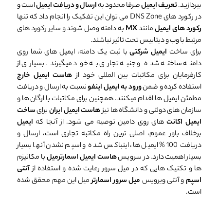
بپردازید.
تعریف ایمیل
صرفا محدود به
ارسال و دریافت ایمیل
است و
در رکورد های DNS Zone می توان این تفکیک را انجام داد که تنها
رکورد های ایمیل
مانند
MX
به دامنه وصل شوند و سایر رکورد های
مرتبط با وب و دیتابیس تحت تاثیر نباشند.
برای ساخت
ایمیل شرکتی
با ثبت یک دامنه، ایمیل های شما روی
دامنه ساخته شده و جنبه تجاری به خود میگیرند. بسیاری از
کارفرمایان برای مکاتبات بین المللی خود از
هاست ایمیل خارج
استفاده کرده و ضمن
ورود به ایمیل اینفو
نسبت به ارسال و دریافت
مطمئن ایمیل ها اقدام میکنند. همچنین برای مکاتبات با ارگان ها و
سازمان های دولتی و دانشگاه ها نیز
هاست ایمیل ایران
برای
ساخت
ایمیل اکانت
های روی دامین توصیه می شود. از آنجا که
ایمیل
برخلاف باور عموم، اصلی ترین راه مکاتبه تجاری است، ارسال و
دریافت 100% ایمیل ها، اینباکس شده و اسپم نشدن آنها بسیار
بسیار اهمیت دارد. در سرویس
هاست ایمیل اسمارترمیل
با مکانیزم
ها و تکنیک هایی که در میل سرور رعایت شده و استفاده از
آنتی
اسپم
و آنتی ویرویس
میل سرور اسمارتر
میل این مهم محقق شده
است.