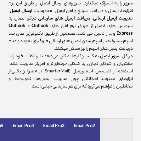
سرور
را به اشتراک میگذارد. سرورهای ارسال ایمیل از طریق این نرم
افزارها، ارسال و دریافت سریع و امن ایمیل، محدودیت
ارسال ایمیل
،
مدیریت ایمیل ارسالی
،
دریافت ایمیل های سازمانی
دیگر، اتصال به
سرویس های ایمیل از طریق نرم افزار های
Outlook
و
Outlook
Express
و … را تامین می کنند. همچنین از طریق تکنولوژی های ضد
اسپم پیشرفته، از اسپم شدن ایمیل های ارسالی جلوگیری نموده و عدم
دریافت ایمیل های اسپم را نیز ممکن میکنند.
در کل
سرور ایمیل
به کسب‌وکارها امکان می‌دهد تا ارتباطات خود را با
مشتریان و شرکای تجاری به شکلی حرفه‌ای‌تر و امن‌تر مدیریت کنند.
استفاده از لایسنس اسمارترمیل (SmarterMail) به عنوان یکی از
ابزارهای محبوب، امکاناتی چون مدیریت ایمیل‌ها، تقویم‌ها، و
مخاطبین را فراهم می‌آورد که برای هر سازمانی حیاتی است.
o5
Email Pro4
Email Pro3
Email Pro2