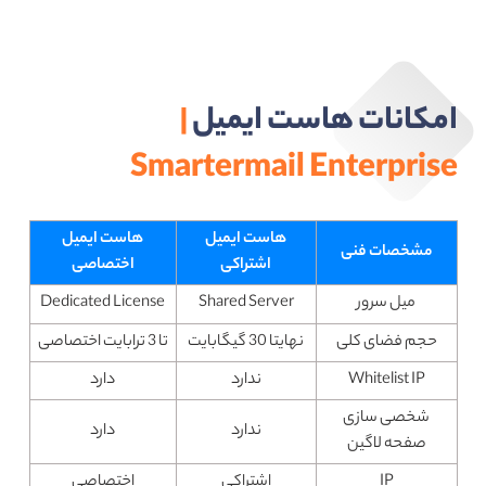
امکانات هاست ایمیل
|
Smartermail Enterprise
هاست ایمیل
هاست ایمیل
مشخصات فنی
اشتراکی
اختصاصی
میل سرور
Shared Server
Dedicated License
حجم فضای کلی
نهایتا 30 گیگابایت
تا 3 ترابایت اختصاصی
Whitelist IP
ندارد
دارد
شخصی سازی
ندارد
دارد
صفحه لاگین
IP
اشتراکی
اختصاصی