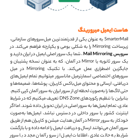
هاست ایمیل میرورینگ
SmarterMail به عنوان یکی از قدرتمندترین میل‌سرورهای سازمانی،
زیرساخت Mirroring را به شکلی بومی و یکپارچه فراهم می‌کند. در
سرویس Mail Mirroring
، شما یک سرور اصلی ایمیل در ایران دارید و
یک سرور ثانویه یا Mirror در آلمان، که به عنوان نسخه پشتیبان و
جایگزین اضطراری عمل می‌کند. با تکنیک Mirroring در میل
سرورهای اختصاصی اسمارترمیل ماناسرور میتوانیم تمام ایمیل‌های
دریافتی، ارسالی و محتوای میل‌باکس کاربران، پوشه‌ها، ضمیمه‌ها و
حتی لاگ‌ها را به‌صورت لحظه ای از سرور ایران به سرور آلمان کپی کنیم.
بنابراین با تنظیم رکوردهای DNS Zone تعریف میکنیم که در شرایط
عادی، تمام ایمیل‌ها به سرور اصلی در ایران تحویل داده شوند. اما اگر
اینترنت کشور یا سرور داخلی در دسترس نباشد، ایمیل‌ها به‌صورت
خودکار به سرور Mirror در آلمان هدایت میشن و کاربران هم از طریق
سرور آلمان می‌توانند ارسال و دریافت ایمیل را ادامه داده و با بازگشت
شرایط به حالت عادی، اطلاعات ایمیل از سرور آلمان مجدد با سرور