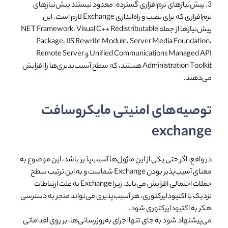
3. پیش‌نیازهای نرم‌افزاری گسترده: معدود نیستند پیش‌نیازهای
نرم‌افزاری که برای نصب و راه‌اندازی Exchange لازم است. این
پیش‌نیازها از جمله NET Framework، Visual C++ Redistributable
Package، IIS Rewrite Module، Server Media Foundation،
Unified Communications Managed API و Remote Server
Administration Toolkit هستند، که سطح آسیب‌پذیری‌ها را افزایش
می‌دهند.
توصیه‌های امنیتی مایکروسافت
exchange
در واقع، اگر حتی یکی از این ماژول‌ها آسیب‌پذیر باشد، این موضوع به
معنای آسیب‌پذیر بودن Exchange شماست و به این ترتیب سطح
حملات احتمالی افزایش می‌یابد. زیرا Exchange به علت ارتباطات
نزدیک با اکتیودایرکتوری، هر آسیب‌پذیری می‌تواند منجر به دسترسی
هکر به اکتیودایرکتوری شود.
می‌پیشنهاد شود به جای تنها اجرای به‌روزرسانی‌ها، بر روی اقداماتی