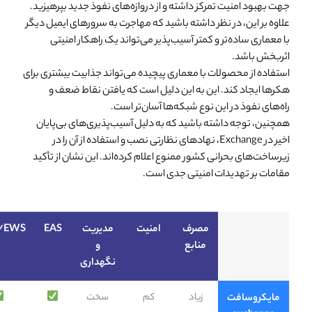
جهت بهبود امنیت تمرکز داشته و از دروازه‌های نفوذ جدید بپرهیزید.
علاوه بر این، در نظر داشته باشید که مهاجرت به سرورهای ایمیل دیگر
با معماری ساده‌تر و کمتر آسیب‌پذیر می‌تواند یک راهکار امنیتی
اثربخش باشد.
استفاده از محصولات با معماری پیچیده می‌تواند جذابیت بیشتری برای
هکرها ایجاد کند. این به این دلیل است که یافتن نقاط ضعف و
راه‌های نفوذ در این نوع شبکه‌ها آسان‌تر است.
همچنین، توجه داشته باشید که به دلیل آسیب‌پذیری‌های بی‌پایان
اخیر در Exchange، نهادهای نظارتی نصب و استفاده از آن را در
زیرساخت‌های بحرانی کشور ممنوع اعلام کرده‌اند. این نشان از تأکید
مقامات بر تهدیدات امنیتی جدی است.
مصرف
امنیت
مدیریت
EAS
/EWS
منابع
و
نگهداری
زیاد
کم
سخت
مایکروسافت